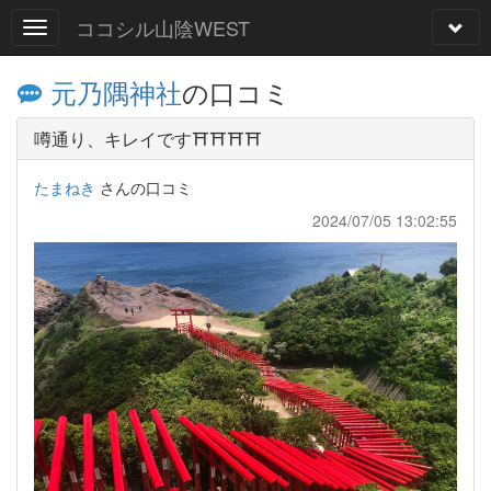
ココシル山陰WEST
元乃隅神社
の口コミ
噂通り、キレイです⛩️⛩️⛩️⛩️
たまねき
さんの口コミ
2024/07/05 13:02:55