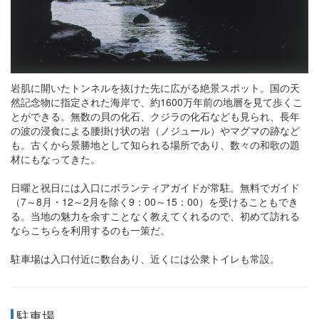
岩肌に開いたトンネルを抜けた先に広がる絶景スポット。国の天
然記念物に指定された海岸で、約1600万年前の地層を見て歩くこ
とができる。無数の貝の化石、クジラの化石なども見られ、長年
の波の浸食による腰掛け状の岩（ノジュール）やマグマの跡など
も。古くから景勝地として知られる場所であり、数々の和歌の題
材にもなってきた。
日曜と祝日には入口にボランティアガイドが常駐。無料でガイド
（7～8月・12～2月を除く9：00～15：00）を受けることもでき
る。当地の魅力を余すことなく教えてくれるので、初めて訪れる
ならこちらを利用するのも一策だ。
駐車場は入口付近に数台あり、近くには公衆トイレも常設。
駐車場