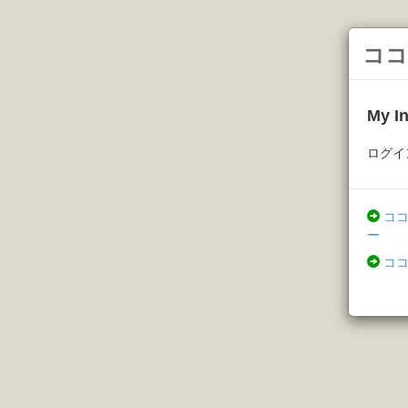
ココ
My 
ログイ
コ
ー
コ